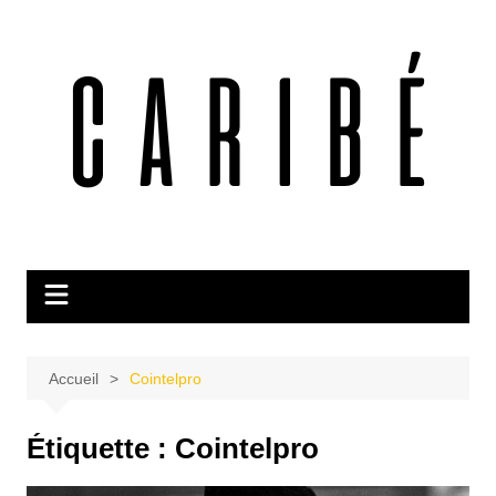
Aller
au
contenu
Accueil
Cointelpro
Étiquette :
Cointelpro