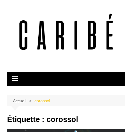
Aller
au
contenu
Accueil
corossol
Étiquette :
corossol