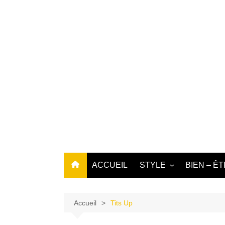
Aller
au
contenu
ACCUEIL
STYLE
BIEN – Ê
DÉCO
BEAUTÉ
MODE
LOCKS
Accueil
Tits Up
ART