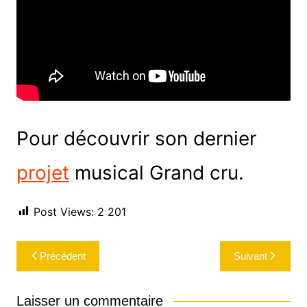
Pour découvrir son dernier
projet
musical Grand cru.
Post Views:
2 201
Navigation
Précédent
Suivant
de
l’article
Laisser un commentaire