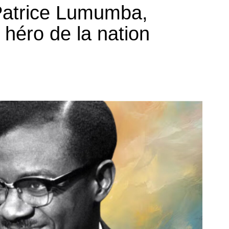
Patrice Lumumba,
MONDE
 héro de la nation
CULTURE