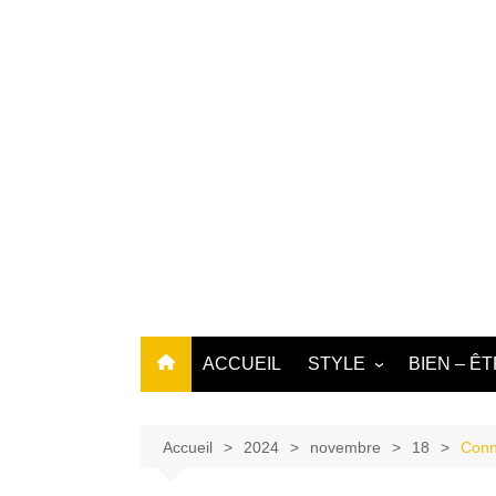
Aller
au
contenu
ACCUEIL
STYLE
BIEN – Ê
DÉCO
BEAUTÉ
MODE
LOCKS
Accueil
2024
novembre
18
Conn
ART