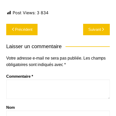
Post Views:
3 834
Navigation
Précédent
Suivant
de
l’article
Laisser un commentaire
Votre adresse e-mail ne sera pas publiée.
Les champs
obligatoires sont indiqués avec
*
Commentaire
*
Nom