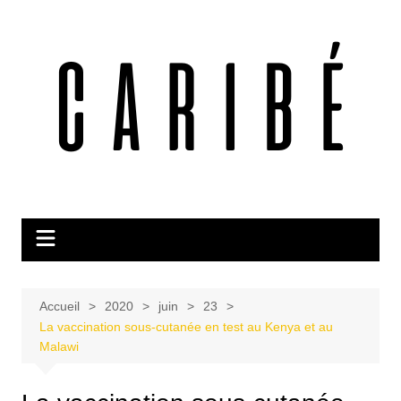
Aller
au
contenu
Accueil
2020
juin
23
La vaccination sous-cutanée en test au Kenya et au
Malawi