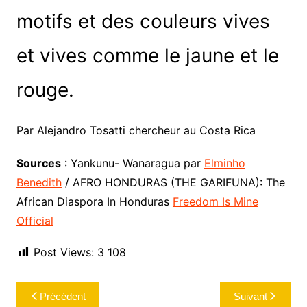
motifs et des couleurs vives
et vives comme le jaune et le
rouge.
Par Alejandro Tosatti chercheur au Costa Rica
Sources
: Yankunu- Wanaragua par
Elminho
Benedith
/ AFRO HONDURAS (THE GARIFUNA): The
African Diaspora In Honduras
Freedom Is Mine
Official
Post Views:
3 108
Navigation
Précédent
Suivant