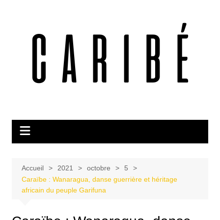
Aller
au
contenu
Accueil
2021
octobre
5
Caraïbe : Wanaragua, danse guerrière et héritage
africain du peuple Garifuna