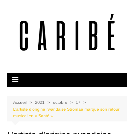
Aller
au
contenu
Accueil
2021
octobre
17
L’artiste d’origine rwandaise Stromae marque son retour
musical en « Santé »