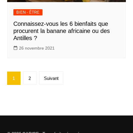
BIEN - ÊTRE
Connaissez-vous les 6 bienfaits que
procurent la banane africaine ou des
Antilles ?
26 novembre 2021
Pagination
1
2
Suivant
des
publications